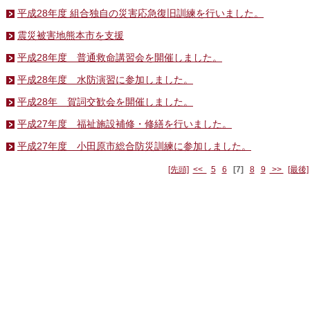
平成28年度 組合独自の災害応急復旧訓練を行いました。
震災被害地熊本市を支援
平成28年度 普通救命講習会を開催しました。
平成28年度 水防演習に参加しました。
平成28年 賀詞交歓会を開催しました。
平成27年度 福祉施設補修・修繕を行いました。
平成27年度 小田原市総合防災訓練に参加しました。
[先頭]
<<
5
6
[7]
8
9
>>
[最後]