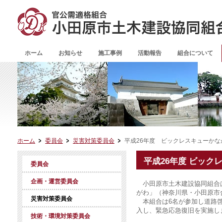
ホーム
お知らせ
施工事例
活動報告
組合について
ホーム
委員会
災害対策委員会
平成26年度 ビックレスキューか
平成26年度 ビッ
委員会
企画・運営委員会
小田原市土木建設協同組合は
がわ」（神奈川県・小田原市
災害対策委員会
本組合は6名が参加し道路啓
入し、緊急応急復旧を実施し
技術・環境対策委員会