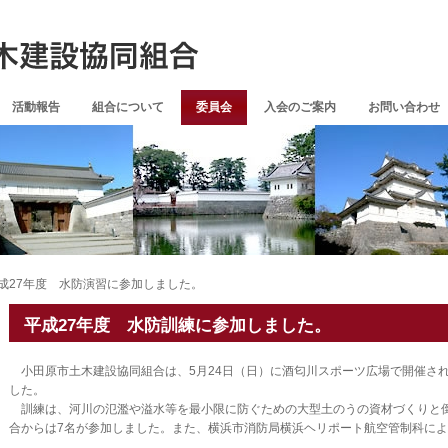
活動報告
組合について
委員会
入会のご案内
お問い合わせ
成27年度 水防演習に参加しました。
平成27年度 水防訓練に参加しました。
小田原市土木建設協同組合は、5月24日（日）に酒匂川スポーツ広場で開催され
した。
訓練は、河川の氾濫や溢水等を最小限に防ぐための大型土のうの資材づくりと
合からは7名が参加しました。また、横浜市消防局横浜ヘリポート航空管制科に