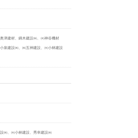
奥津建材、鏑木建設㈱、㈲神谷機材
小泉建設㈱、㈱五神建設、㈲小林建設
設㈱、㈲小林建設、秀幸建設㈱