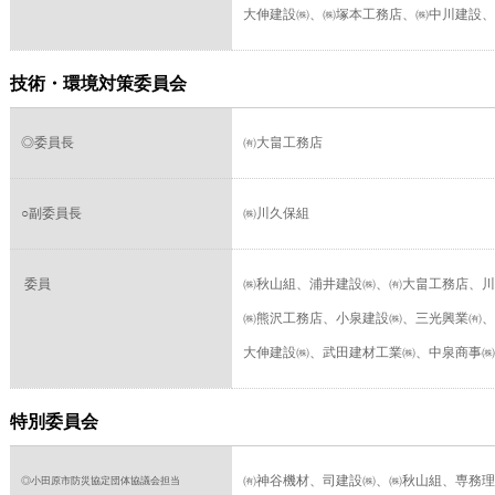
大伸建設㈱、㈱塚本工務店、㈱中川建設、
技術・環境対策委員会
◎委員長
㈲大畠工務店
○副委員長
㈱川久保組
委員
㈱秋山組、浦井建設㈱、㈲大畠工務店、川
㈱熊沢工務店、小泉建設㈱、三光興業㈲、
大伸建設㈱、武田建材工業㈱、中泉商事㈱
特別委員会
㈲神谷機材、司建設㈱、㈱秋山組、専務理
◎小田原市防災協定団体協議会担当