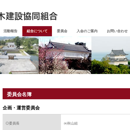
活動報告
組合について
委員会
入会のご案内
お問い合わせ
委員会名簿
企画・運営委員会
◎委員長
㈱秋山組