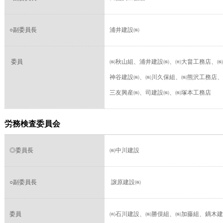
○副委員長
浦井建設㈱
委員
㈱秋山組、浦井建設㈱、㈲大畠工務店、㈱
神谷建設㈱、㈱川久保組、㈱熊沢工務店、
三友興産㈱、司建設㈱、㈱塚本工務店
労務検査委員会
◎委員長
㈱中川建設
○副委員長
譲原建設㈱
委員
㈲石川建設、㈱勝俣組、㈱加藤組、鏑木建