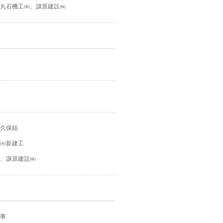
丸石機工㈱、譲原建設㈱
久保組
㈲新建工
、譲原建設㈱
事