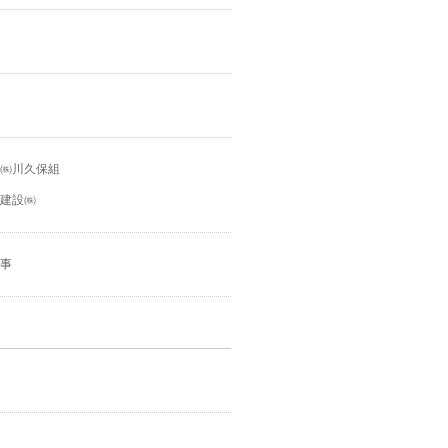
㈱川久保組
建設㈱
事