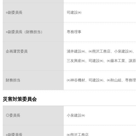
○副委員長
司建設㈱
○副委員長（財務担当）
専務理事
企画運営委員
浦井建設㈱、㈱熊沢工務店、小泉建設㈱、
三友興産㈱、司建設㈱、㈱藤本工業、譲原
財務担当
㈲神谷機材、司建設㈱、㈱秋山組、専務理
災害対策委員会
◎委員長
小泉建設㈱
○副委員長
㈱熊沢工務店