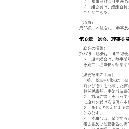
２ 参事及び会計主任の
３ 組合員は、総組合員
ことができる。
（職員）
第36条 本組合に、参事
第６章 総会、理事会
（総会の招集）
第37条 総会は、通常総
２ 通常総会は、毎事業
を経て、理事長が招集す
（総会招集の手続）
第38条 総会の招集は、
時及び場所を記載した書
算関係書類、事業報告書
２ 前項の書面をもって
に通知を受ける場所を本
３ 第1項の規定による
とみなす。
４ 本組合は、希望する
報告書及び監査報告の提