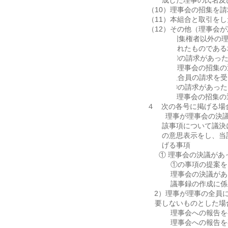
成した理事の氏名及
（10）理事会の招集を
（11）本組合と取引を
（12）その他（理事会
① 招集権者以外の
れたものである
② ①の請求があっ
理事会の招集の
③ 組合員の請求を受
④ ③の請求があった
理事会の招集の
４ 次の各号に掲げる場
（1）理事が理事会の決
該事項について議決
の意思表示をし、当
げる事項
① 理事会の決議があ
② ①の事項の提案を
③ 理事会の決議があ
④ 議事録の作成に係
（2）理事が理事の全員
要しないものとした場
① 理事会への報告を
② 理事会への報告を