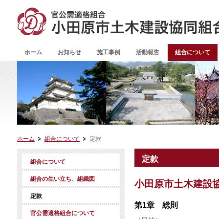
ホーム
お知らせ
施工事例
活動報告
組合について
ホーム
組合について
定款
定款
組合について
組合の生い立ち、組織図
小田原市土木建設
定款
第1章 総則
官公需適格組合について