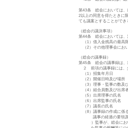
第43条 総会においては
2以上の同意を得たときに
ても議案とすることができ
（総会の議決事項）
第44条 総会においては
（1）借入金残高の最高
（2）その他理事会にお
（総会の議事録）
第45条 総会の議事録は
２ 前項の議事録には、
（1）招集年月日
（2）開催日時及び場所
（3）理事・監事の数及
（4）組合員数及び出席
（5）出席理事の氏名
（6）出席監事の氏名
（7）議長の氏名
（8）議事録の作成に係
（9）議事の経過の要領
（10）監事が、総会に
た監事の報酬等につ