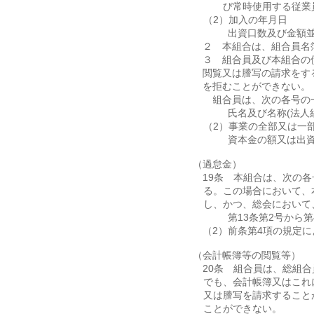
び常時使用する従業
（2）加入の年月日
（3）出資口数及び金額
２ 本組合は、組合員名
３ 組合員及び本組合の
閲覧又は謄写の請求をす
を拒むことができない。
４組合員は、次の各号の
（1）氏名及び名称(法
（2）事業の全部又は一
（3）資本金の額又は出
（過怠金）
第19条 本組合は、次の
る。この場合において、
し、かつ、総会において
（1）第13条第2号から
（2）前条第4項の規定
（会計帳簿等の閲覧等）
第20条 組合員は、総組合
でも、会計帳簿又はこれ
又は謄写を請求すること
ことができない。