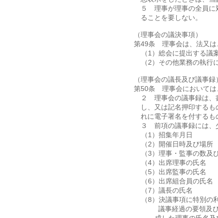
５ 理事が理事の全員に
ることを要しない。
（理事会の議決事項）
第49条 理事会は、法又
（1）総会に提出する議
（2）その他業務の執行
（理事会の議長及び議事録
第50条 理事会において
２ 理事会の議事録は、
し、又は記名押印するも
れに電子署名を付するも
３ 前項の議事録には、
（1）招集年月日
（2）開催日時及び場所
（3）理事・監事の数及
（4）出席理事の氏名
（5）出席監事の氏名
（6）出席組合員の氏名
（7）議長の氏名
（8）決議事項に特別の
（9）議事経過の要領及