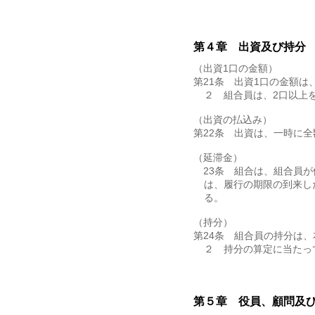
第４章 出資及び持分
（出資1口の金額）
第21条 出資1口の金額は、
２ 組合員は、2口以上
（出資の払込み）
第22条 出資は、一時に
（延滞金）
第23条 組合は、組合員
は、履行の期限の到来し
る。
（持分）
第24条 組合員の持分は
２ 持分の算定に当たっ
第５章 役員、顧問及