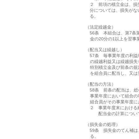
２ 前項の積立金は、損
分については、損失がな
る。
（法定繰越金）
第56条 本組合は、第7
金の20分の1以上を翌
（配当又は繰越し）
第57条 毎事業年度の利
の繰越利益又は繰越損失
特別積立金及び前条の規
を組合員に配当し、又は
（配当の方法）
第58条 前条の配当は、
事業年度において組合の
組合員がその事業年度に
２ 事業年度末における
３ 配当金の計算につい
（損失金の処理）
第59条 損失金のてん補
る。