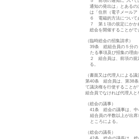
５ 前項の通知について
通知の発出は」とあるの
は「住所（電子メールア
６ 電磁的方法について
７ 第１項の規定にかか
総会を開催することがで
（臨時総会の招集請求）
第39条 総組合員の５分
たる事項及び招集の理由
２ 組合員は、前項の規
る。
（書面又は代理人による議
第40条 組合員は、第3
て議決権を行使することが
組合員でなければ代理人と
（総会の議事）
第41条 総会の議事は、
組合員の半数以上が出席
ところによる。
（総会の議長）
第42条 総会の議長は、