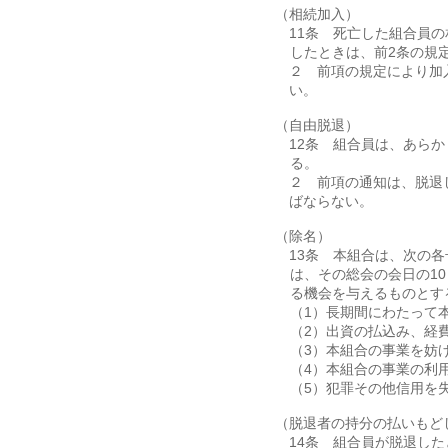
（相続加入）
第11条 死亡した組合員
したときは、前2条の規
２ 前項の規定により加
い。
（自由脱退）
第12条 組合員は、あら
る。
２ 前項の通知は、脱退
ばならない。
（除名）
第13条 本組合は、次の
は、その総会の会日の1
る機会を与えるものとす
（1）長期間にわたって
（2）出資の払込み、経
（3）本組合の事業を妨
（4）本組合の事業の利
（5）犯罪その他信用を
（脱退者の持分の払いもど
第14条 組合員が脱退し