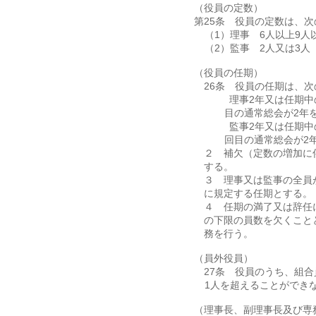
（役員の定数）
第25条 役員の定数は、
（1）理事 6人以上9人
（2）監事 2人又は3人
（役員の任期）
第26条 役員の任期は、
（1）理事2年又は任期
目の通常総会が2年
（2）監事2年又は任期
回目の通常総会が2
２ 補欠（定数の増加に
する。
３ 理事又は監事の全員
に規定する任期とする。
４ 任期の満了又は辞任
の下限の員数を欠くこと
務を行う。
（員外役員）
第27条 役員のうち、組
1人を超えることができ
（理事長、副理事長及び専