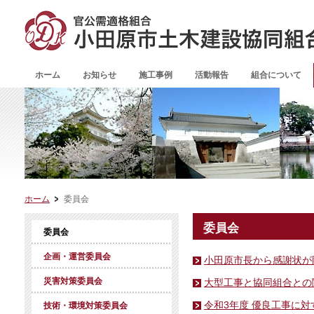
ホーム
お知らせ
施工事例
活動報告
組合について
ホーム
委員会
委員会
委員会
企画・運営委員会
小田原市長から感謝状が
災害対策委員会
大型工事と協同組合との
令和3年度 優良工事に
技術・環境対策委員会