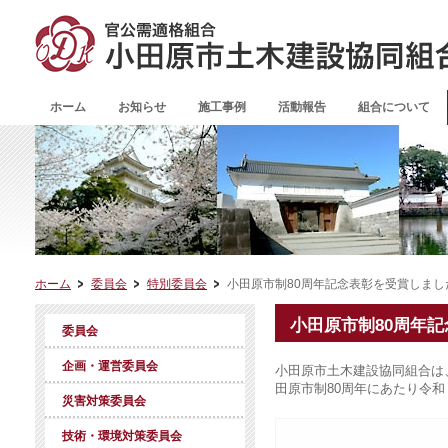
ホーム
お知らせ
施工事例
活動報告
組合について
ホーム
委員会
特別委員会
小田原市制80周年記念表彰を受賞しまし
小田原市制80周年
委員会
企画・運営委員会
小田原市土木建設協同組合は
田原市制80周年にあたり令
災害対策委員会
技術・環境対策委員会