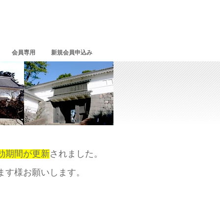
会員専用
新規会員申込み
効期間が更新
されま
した。
ます様お願いし
ます。