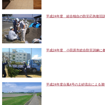
平成24年度 組合独自の防災応急復旧
平成24年度 小田原市総合防災訓練に
平成24年度台風4号の土砂流出による