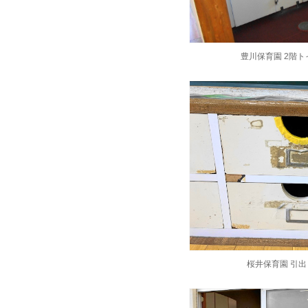
豊川保育園 2階ト
桜井保育園 引出