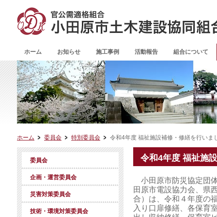
ホーム
お知らせ
施工事例
活動報告
組合について
ホーム
委員会
特別委員会
令和4年度 福祉施設補修・修繕を行いま
令和4年度 福祉施
委員会
企画・運営委員会
小田原市防災協定団体
田原市電設協力会、県
災害対策委員会
合）は、令和４年度の
入り口扉修繕、各保育
技術・環境対策委員会