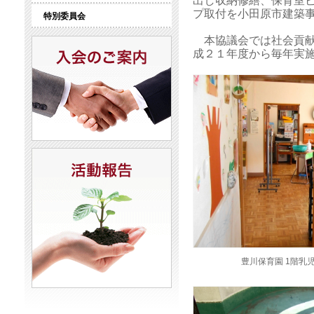
出し収納修繕、保育室
プ取付を小田原市建築
特別委員会
本協議会では社会貢献
成２１年度から毎年実
豊川保育園 1階乳