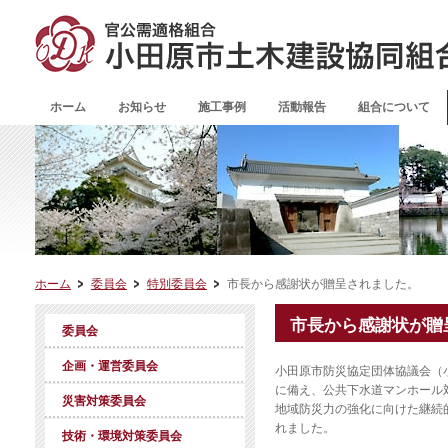
ホーム
お知らせ
施工事例
活動報告
組合について
ホーム
委員会
特別委員会
市長から感謝状が贈呈されました。
市長から感謝状が贈
委員会
企画・運営委員会
小田原市防災協定団体協議会（
に備え、公共下水道マンホール対
災害対策委員会
地域防災力の強化に向けた継続
れました。
技術・環境対策委員会