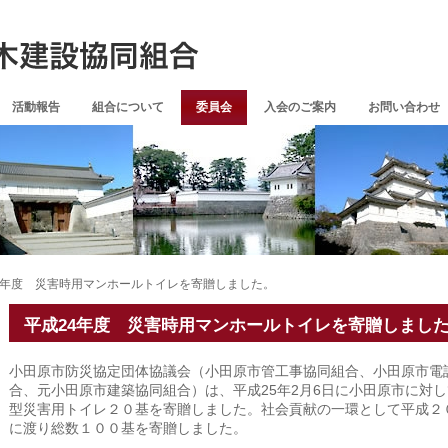
活動報告
組合について
委員会
入会のご案内
お問い合わせ
4年度 災害時用マンホールトイレを寄贈しました。
平成24年度 災害時用マンホールトイレを寄贈しまし
小田原市防災協定団体協議会（小田原市管工事協同組合、小田原市電
合、元小田原市建築協同組合）は、平成25年2月6日に小田原市に対
型災害用トイレ２０基を寄贈しました。社会貢献の一環として平成２
に渡り総数１００基を寄贈しました。