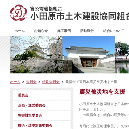
ホーム
お知らせ
施工事例
活動報告
組合について
ホーム
委員会
特別委員会
義捐金で東日本震災被災地を支援
震災被災地を支援
委員会
小田原市土木協同組合は日本赤
企画・運営委員会
円を届けました。
この
義捐金
は、組合の経費等の
災害対策委員会
技術・環境対策委員会
寄附には譲原彰理事長、川久保