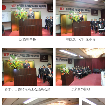
加藤憲一小田原市長
譲原理事長
ご来賓の皆様
鈴木小田原箱根商工会議所会頭