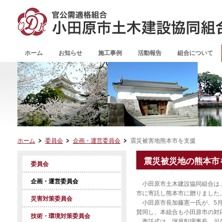
ホーム
お知らせ
施工事例
活動報告
組合について
ホーム
委員会
企画・運営委員会
震災被害地熊本市を支援
震災被災地の熊本市
委員会
企画・運営委員会
小田原市土木建設協同組合は、
市に寄託し熊本市に贈りました
災害対策委員会
小田原市長加藤憲一氏が、5月
賛同し、本組合も小田原市の対
技術・環境対策委員会
寄託式は、譲原彰理事長、川久