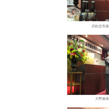
武松忠市議
大野速雄