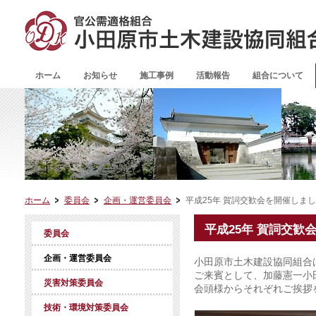
ホーム
お知らせ
施工事例
活動報告
組合について
ホーム
委員会
企画・運営委員会
平成25年 賀詞交歓会を開催しま
平成25年 賀詞交歓
委員会
企画・運営委員会
小田原市土木建設協同組合
ご来賓として、加藤憲一小
災害対策委員会
会頭様からそれぞれご挨拶
技術・環境対策委員会