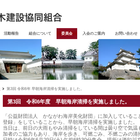
活動報告
組合について
委員会
入会のご案内
お問い合わせ
会
第3回 令和6年 早朝海岸清掃を実施しました。
第3回 令和6年度 早朝海岸清掃を実施しました。
「公益財団法人 かながわ海岸美化財団」に加入していること
登録」をしていることから、早朝海岸清掃を実施しました。
当日は、前日の大雨もやみ清掃をしている間は曇り空で気温
加者のご協力もあり、海岸を歩き、可燃ごみ、不燃ごみの清
日時は令和6年6月29日(土) 午前6時30分集合。場所は酒