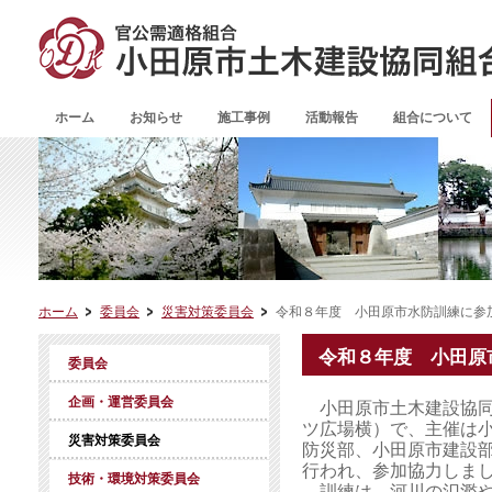
ホーム
お知らせ
施工事例
活動報告
組合について
ホーム
委員会
災害対策委員会
令和８年度 小田原市水防訓練に参
令和８年度 小田原
委員会
企画・運営委員会
小田原市土木建設協同組
ツ広場横）で、主催は
災害対策委員会
防災部、小田原市建設
行われ、参加協力しま
技術・環境対策委員会
訓練は、河川の氾濫や