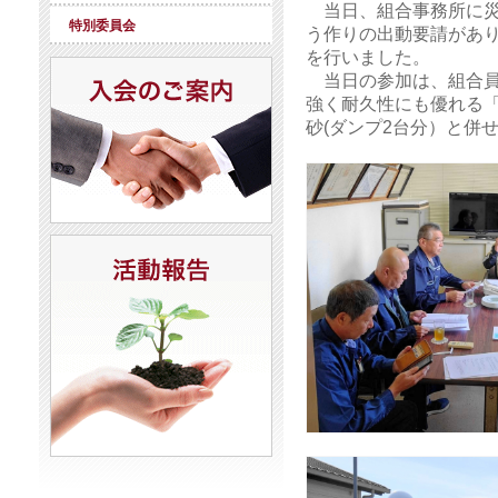
当日、組合事務所に災
特別委員会
う作りの出動要請があ
を行いました。
当日の参加は、組合員1
強く耐久性にも優れる「
砂(ダンプ2台分）と併