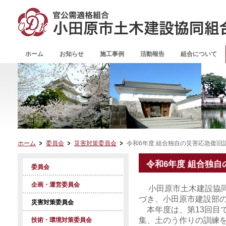
ホーム
お知らせ
施工事例
活動報告
組合について
ホーム
委員会
災害対策委員会
令和6年度 組合独自の災害応急復旧
令和6年度 組合独
委員会
企画・運営委員会
小田原市土木建設協
づき、小田原市建設部
災害対策委員会
本年度は、第13回目で
集、土のう作りの訓練
技術・環境対策委員会