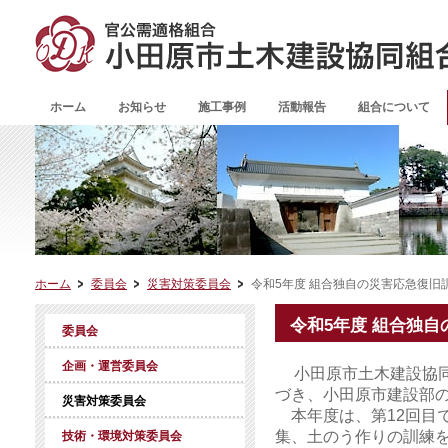
ホーム
お知らせ
施工事例
活動報告
組合について
ホーム
委員会
災害対策委員会
令和5年度 組合独自の災害応急復旧
令和5年度 組合独
委員会
企画・運営委員会
小田原市土木建設協
づき、小田原市建設部
災害対策委員会
本年度は、第12回目で
集、土のう作りの訓練
技術・環境対策委員会