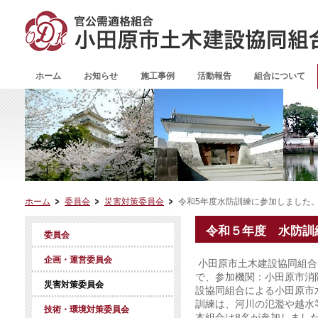
ホーム
お知らせ
施工事例
活動報告
組合について
ホーム
委員会
災害対策委員会
令和5年度水防訓練に参加しました
令和５年度 水防訓
委員会
企画・運営委員会
小田原市土木建設協同組合は
で、参加機関：小田原市消
災害対策委員会
設協同組合による小田原市
訓練は、河川の氾濫や越水
技術・環境対策委員会
本組合は8名が参加しまし