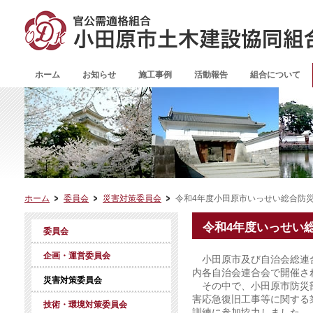
ホーム
お知らせ
施工事例
活動報告
組合について
ホーム
委員会
災害対策委員会
令和4年度小田原市いっせい総合防
令和4年度いっせい
委員会
企画・運営委員会
小田原市及び自治会総連合が
内各自治会連合会で開催さ
災害対策委員会
その中で、小田原市防災部
害応急復旧工事等に関する
技術・環境対策委員会
訓練に参加協力しました。